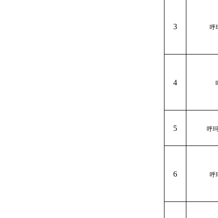
3
呼
4
5
呼
6
呼