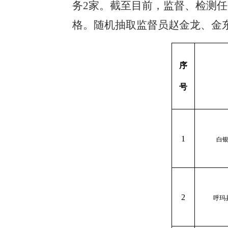
务2家。截至目前，监督、检测任
格。随机抽取监督员
赵金龙、金
序
号
1
白
2
呼玛